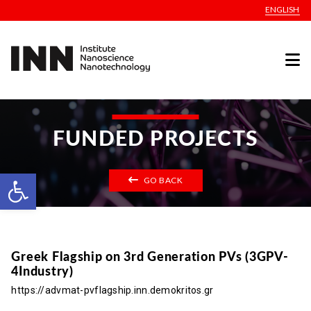
ENGLISH
FUNDED PROJECTS
Open toolbar
GO BACK
Greek Flagship on 3rd Generation PVs (3GPV-
4Industry)
https://advmat-pvflagship.inn.demokritos.gr