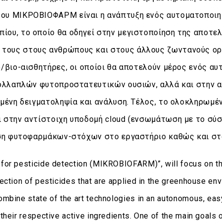
ου ΜΙΚΡΟΒΙΟΦΑΡΜ είναι η ανάπτυξη ενός αυτοματοποιημ
ίου, το οποίο θα οδηγεί στην μεγιστοποίηση της αποτ
τους στους ανθρώπους και στους άλλους ζωντανούς οργ
ο/βιο-αισθητήρες, οι οποίοι θα αποτελούν μέρος ενός 
 πολλαπλών φυτοπροστατευτικών ουσιών, αλλά και στην
ιημένη δειγματοληψία και ανάλυση. Τέλος, το ολοκληρω
 στην αντίστοιχη υποδομή cloud (ενσωμάτωση με το σύσ
ευση φυτοφαρμάκων-στόχων στο εργαστήριο καθώς και στ
 for pesticide detection (MIKROBIOFARM)”, will focus on t
ction of pesticides that are applied in the greenhouse envi
mbine state of the art technologies in an autonomous, easy-
their respective active ingredients. One of the main goals 