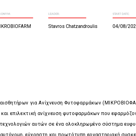
RONYM:
LEADER:
START DATE:
IKROBIOFARM
Stavros Chatzandroulis
04/08/202
οαισθητήρων για Ανίχνευση Φυτοφαρμάκων (ΜΙΚΡΟΒΙΟΦΑ
η και επιλεκτική ανίχνευση φυτοφαρμάκων που εφαρμόζ
τεχνολογιών αυτών σε ένα ολοκληρωμένο σύστημα ευφυού
, αυτόνομη, εύχρηστη και πρωτότυπη εργαστηριακή συσκ